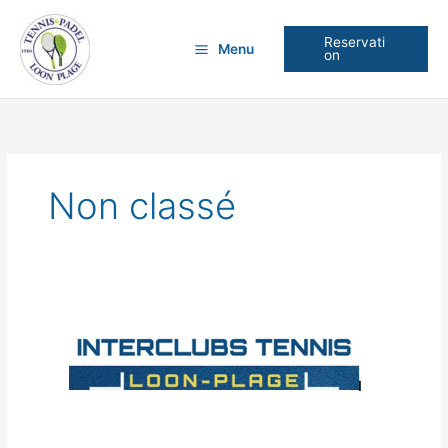
Aller
au
Reservati
Menu
contenu
on
Non classé
Résultats
Interclubs