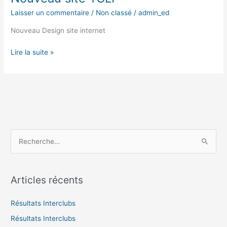
Laisser un commentaire
/
Non classé
/
admin_ed
Nouveau Design site internet
Lire la suite »
R
e
c
Articles récents
h
e
Résultats Interclubs
r
Résultats Interclubs
c