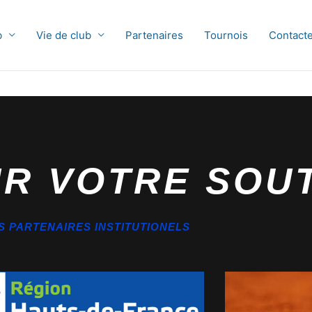
b
Vie de club
Partenaires
Tournois
Contact
UR VOTRE SOU
S PARTENAIRES INSTITUTIONELS