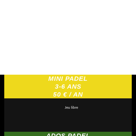
MINI PADEL
3-6 ANS
50 € / AN
Jeu libre
ADOS PADEL