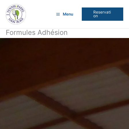
Aller
au
Reservati
Menu
contenu
on
Formules Adhésion