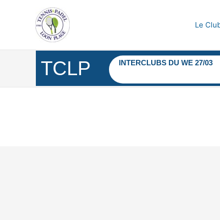
Aller
au
Le Clu
contenu
TCLP
INTERCLUBS DU WE 27/03